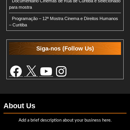
Documentário Cinemas de Rua de Curitiba é selecionado
para mostra
Programação – 12ª Mostra Cinema e Direitos Humanos
– Curitiba
Siga-nos (Follow Us)
Facebook
X
YouTube
Instagram
About Us
Add a brief description about your business here.