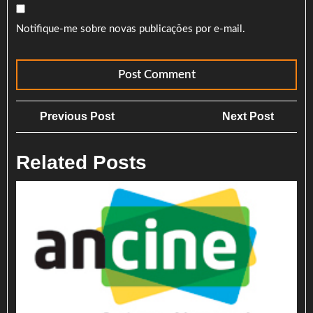
Notifique-me sobre novas publicações por e-mail.
Navegação
Previous
Next
Previous Post
Next Post
de
Post
Post
Post
Related Posts
Pro
Jin
est
na
fas
fina
do
Pro
05