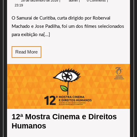
28 de dezembro de 2016
admin
0 Comments
de
Samurai
23:19
dezembro
de
de
Curitiba
O Samurai de Curitiba, curta dirigido por Roberval
2016
será
exibido
Machado e Jose Padilha, foi um dos filmes selecionados
na
TV
para exibição na[...]
Educativa
do
Paraná
Read
Read More
More
12ª
Mos
Ci
e
Dir
Hu
12ª Mostra Cinema e Direitos
Humanos
20
12ª