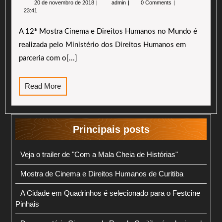
20 de novembro de 2018
admin
0 Comments
de
Mostra
23:41
novembro
Cinema
de
e
A 12ª Mostra Cinema e Direitos Humanos no Mundo é
2018
Direitos
Humanos
realizada pelo Ministério dos Direitos Humanos em
parceria com o[...]
Read
Read More
More
Principais posts
Veja o trailer de "Com a Mala Cheia de Histórias"
Mostra de Cinema e Direitos Humanos de Curitiba
A Cidade em Quadrinhos é selecionado para o Festcine
Pinhais