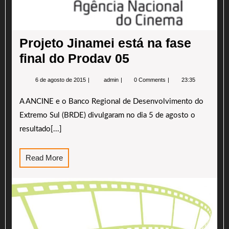
Projeto Jinamei está na fase
final do Prodav 05
6
Projeto
6 de agosto de 2015
admin
0 Comments
23:35
de
Jinamei
agosto
está
A ANCINE e o Banco Regional de Desenvolvimento do
de
na
2015
fase
Extremo Sul (BRDE) divulgaram no dia 5 de agosto o
final
do
resultado[...]
Prodav
05
Read
Read More
More
O
Sam
de
Cur
ser