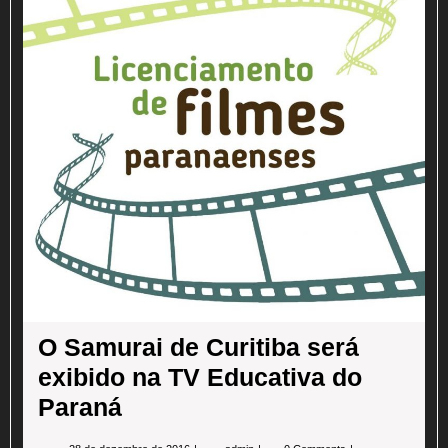
exi
na
TV
Edu
do
Par
O Samurai de Curitiba será
exibido na TV Educativa do
Paraná
28
O