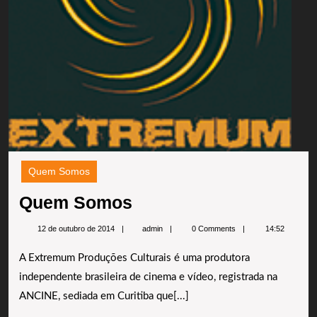
Quem Somos
Quem
Quem Somos
Somos
admin
12 de outubro de 2014
admin
0 Comments
14:52
A Extremum Produções Culturais é uma produtora
independente brasileira de cinema e vídeo, registrada na
ANCINE, sediada em Curitiba que[...]