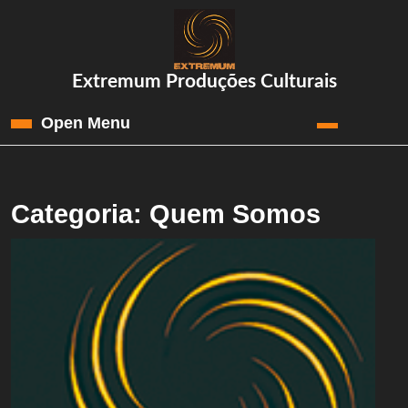
Skip
to
content
Skip
Extremum Produções Culturais
to
content
Open Menu
Open
Menu
Categoria:
Quem Somos
Que
Som